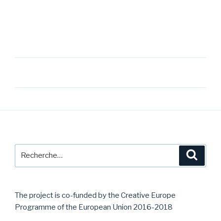
Navigation
de
l’article
Recherche
Reche
pour
:
The project is co-funded by the Creative Europe
Programme of the European Union 2016-2018