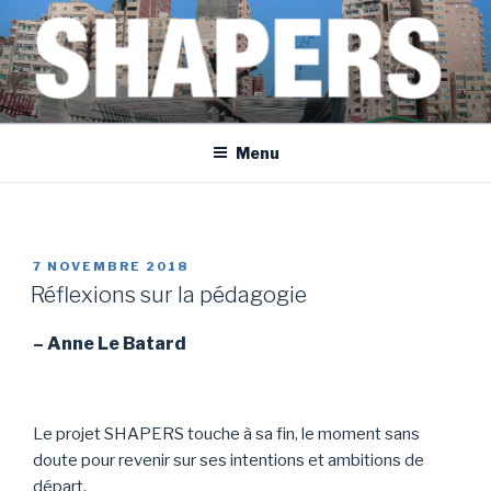
Aller
au
contenu
principal
SHAPERS
EGYPT • FRANCE • SPAIN • MOROCCO • BOSNIA AND HERZEGOVINA
Menu
PUBLIÉ
7 NOVEMBRE 2018
LE
Réflexions sur la pédagogie
– Anne Le Batard
Le projet SHAPERS touche à sa fin, le moment sans
doute pour revenir sur ses intentions et ambitions de
départ.