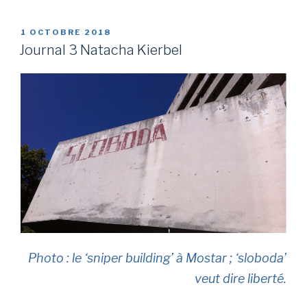
PUBLIÉ
1 OCTOBRE 2018
LE
Journal 3 Natacha Kierbel
Photo : le ‘sniper building’ à Mostar ; ‘sloboda’
veut dire liberté.