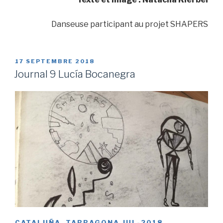
Danseuse participant au projet SHAPERS
PUBLIÉ
17 SEPTEMBRE 2018
LE
Journal 9 Lucía Bocanegra
CATALUÑA, TARRAGONA JUL-2018