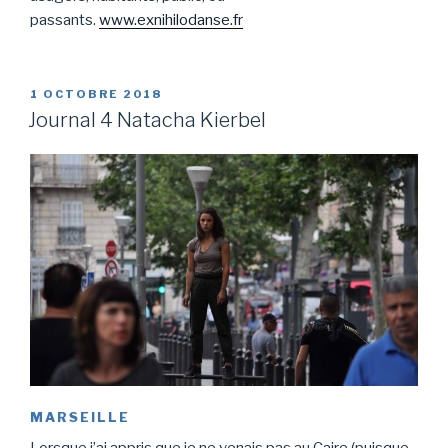
passants.
www.exnihilodanse.fr
PUBLIÉ
1 OCTOBRE 2018
LE
Journal 4 Natacha Kierbel
MARSEILLE