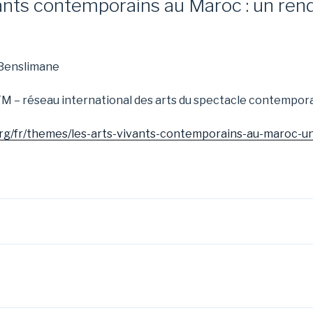
vants contemporains au Maroc : un ren
 Benslimane
TM – réseau international des arts du spectacle contempora
org/fr/themes/les-arts-vivants-contemporains-au-maroc-u