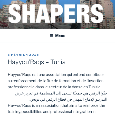
Aller
au
contenu
principal
SHAPERS
EGYPT • FRANCE • SPAIN • MOROCCO • BOSNIA AND HERZEGOVINA
Menu
PUBLIÉ
3 FÉVRIER 2018
LE
Hayyou’Raqs – Tunis
Hayyou’Raqs
est une association qui entend contribuer
au renforcement de l’offre de formation et de l’insertion
professionnelle dans le secteur de la danse en Tunisie.
حيّوا الرقص هي جمعيّة تسعى إلى المساهمة في تعزيز عرض
التدريبوالإدماج المهني في قطاع الرقص في تونس.
Hayyou’Raqs is an association that aims to reinforce the
training possibilities and professional integration in