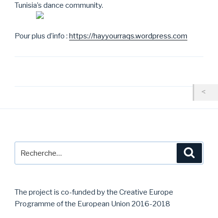
Tunisia’s dance community.
Pour plus d’info :
https://hayyourraqs.wordpress.com
Navigation
de
l’article
Recherche
Reche
pour
:
The project is co-funded by the Creative Europe
Programme of the European Union 2016-2018