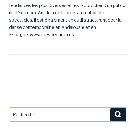
tendances les plus diverses et les rapprocher d’un public
(initié ou non). Au-delà de la programmation de
spectacles, il est également un outil structurant pour la
danse contemporaine en Andalousie et en
Espagne.
www.mesdedanza.es
Navigation
de
l’article
Recherche
Reche
pour
: