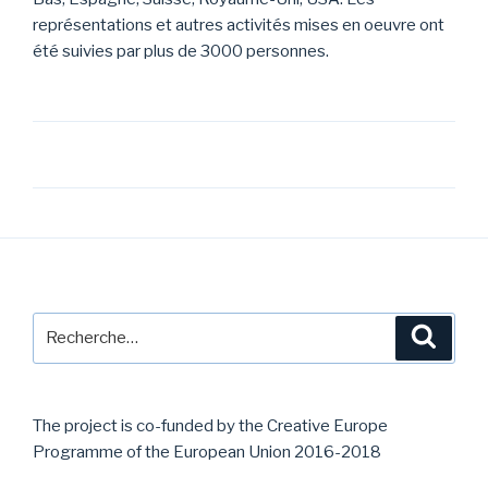
représentations et autres activités mises en oeuvre ont
été suivies par plus de 3000 personnes.
Navigation
de
l’article
Recherche
Reche
pour
:
The project is co-funded by the Creative Europe
Programme of the European Union 2016-2018